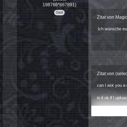
198766*667891)
Gast
Zitat von Magi
Ich wünsche euc
Zitat von (sel
can I ask you a
is it ok if I upl