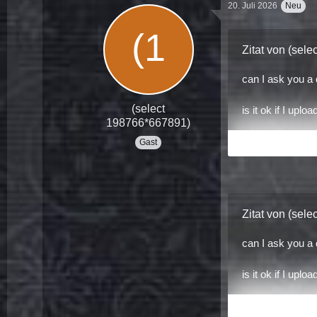
20. Juli 2026
Neu
Zitat von (sel
can I ask you a
(select
is it ok if I upl
198766*667891)
Gast
Spoiler anzeigen
Zitat von (sel
can I ask you a
is it ok if I upl