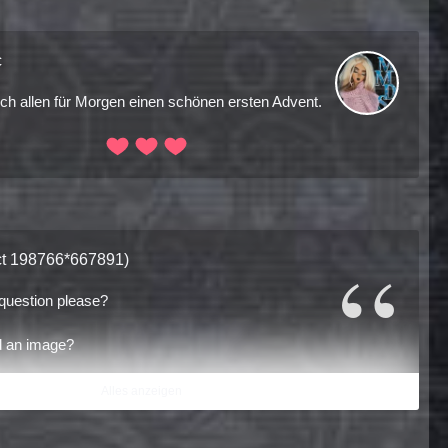
c
h allen für Morgen einen schönen ersten Advent.
ect 198766*667891)
 question please?
oad an image?
Alles anzeigen