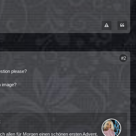
#2
estion please?
 an image?
c
h allen für Morgen einen schönen ersten Advent.