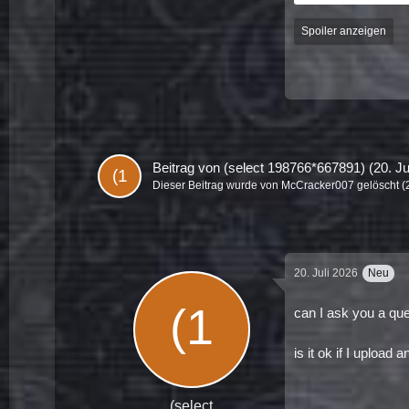
Spoiler anzeigen
Spoiler anzeigen
Beitrag von
(select 198766*667891)
(
20. Ju
Dieser Beitrag wurde von
McCracker007
gelöscht (
20. Juli 2026
Neu
can I ask you a qu
is it ok if I upload
(select