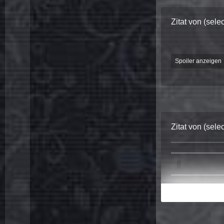
Spoiler anzeigen
Zitat von (sel
Spoiler anzeigen
Zitat von (sel
can I ask you a
is it ok if I upl