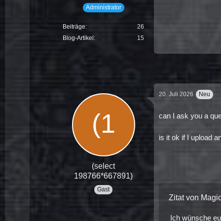
Administrator
Beiträge
26
Blog-Artikel
15
20. Juli 2026
Neu
can I ask you a qu
is it ok if I upload
(select
198766*667891)
Gast
Zitat von Magi
Ich wünsche euc