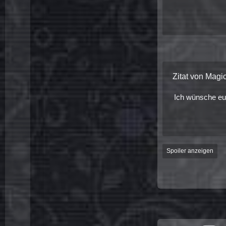
Zitat von Magi
Ich wünsche euc
Spoiler anzeigen