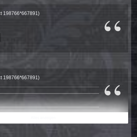
ect 198766*667891)
ect 198766*667891)
 question please?
Alles anzeigen
oad an image?