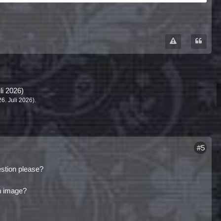
li 2026
)
26. Juli 2026
).
#5
estion please?
 an image?