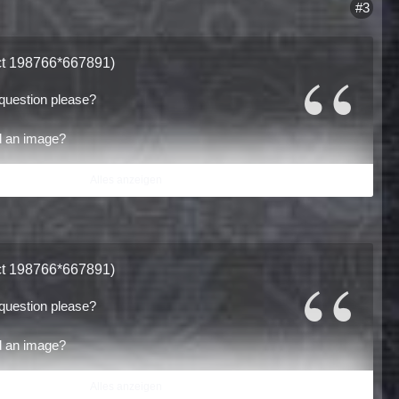
#3
ect 198766*667891)
 question please?
oad an image?
Alles anzeigen
ect 198766*667891)
 question please?
oad an image?
Alles anzeigen